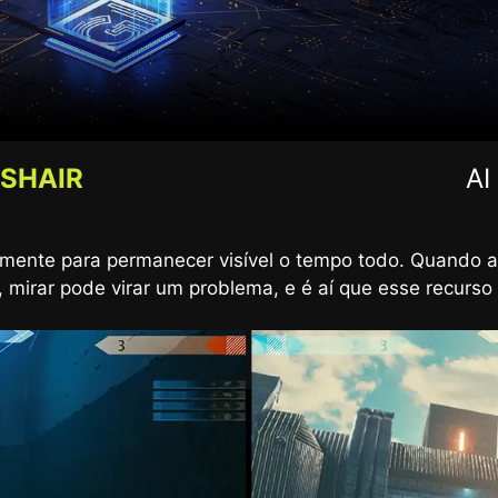
SSHAIR
AI
penas revela detalhes em áreas escuras, como também apr
mente para permanecer visível o tempo todo. Quando a
 mirar pode virar um problema, e é aí que esse recurso 
as cores, trazendo mais vida para o seu dia a dia.
AI VISION ATIVADO