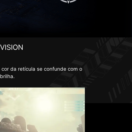
 VISION
imora o brilho geral e intensifica
 cor da retícula se confunde com o
brilha.