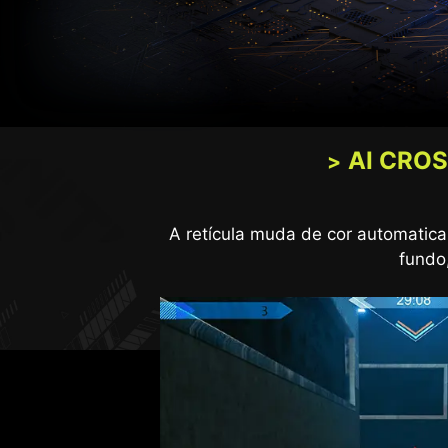
AI CRO
A nova tecnologia AI Vision não a
A retícula muda de cor automatica
fundo,
AI VISION DESATIVADO