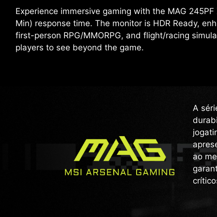
Experience immersive gaming with the MAG 245PF X2
Min) response time. The monitor is HDR Ready, enh
first-person RPG/MMORPG, and flight/racing simula
players to see beyond the game.
A sér
durabi
jogati
apres
ao met
garan
crític