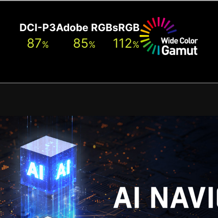
DCI-P3
Adobe RGB
sRGB
87
85
112
%
%
%
AI NAV