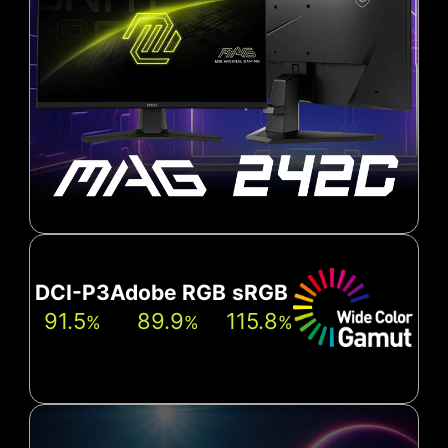
DCI-P3
Adobe RGB
sRGB
91.5
89.9
115.8
%
%
%