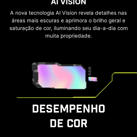
MODO CONSOLE MSI
AI VISION
A nova tecnologia AI Vision revela detalhes nas
Assim que a tecnologia integrada HDMI™ CEC
áreas mais escuras e aprimora o brilho geral e
(Consumer Electronics Control) for conectada
saturação de cor, iluminando seu dia-a-dia com
aos controles de PlayStation ou Switch, eles
podem ser utilizados para despertar a tela com
muita propriedade.
diferentes modos, personalizáveis conforme o
dispositivo.
Este monitor também oferece suporte à função
VRR (Taxa de Atualização Variável) através do
Modo Console MSI. Sinta-se à vontade para
mergulhar no mundo dos jogos sem nenhum
tearing nem depressão de imagem.
DESEMPENHO
DE COR