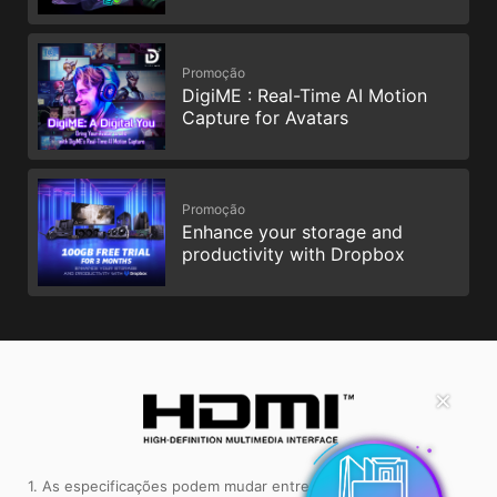
Promoção
DigiME : Real-Time AI Motion
Capture for Avatars
Promoção
Enhance your storage and
productivity with Dropbox
✕
1. As especificações podem mudar entre regiões sem aviso