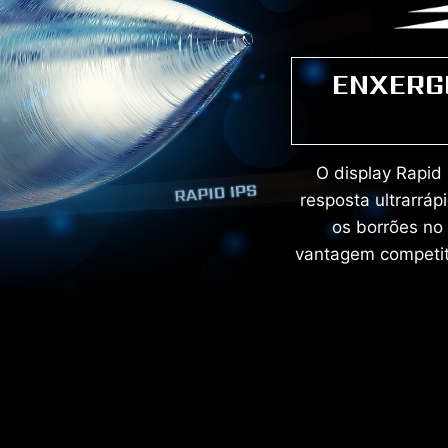
ENXERG
O display Rapid
resposta ultrarrá
os borrões no 
vantagem competit