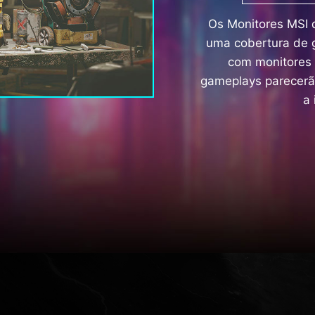
Os Monitores MSI 
uma cobertura de 
com monitores 
gameplays parecerão
a