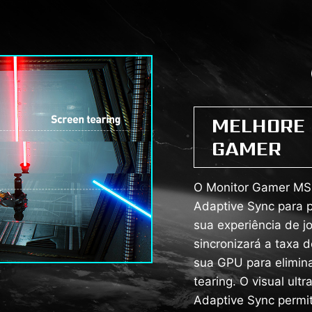
MELHORE 
GAMER
O Monitor Gamer MSI
Adaptive Sync para p
sua experiência de j
sincronizará a taxa 
sua GPU para elimin
tearing. O visual ultr
Adaptive Sync permit