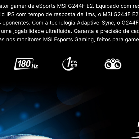
onitor gamer de eSports MSI G244F E2. Equipado com r
pid IPS com tempo de resposta de 1ms, o MSI G244F E2 
s oponentes. Com a tecnologia Adaptive-Sync, o G244F 
uma jogabilidade ultrafluida. Garanta a precisão de c
as nos monitores MSI Esports Gaming, feitos para gamep