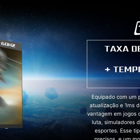
TAXA D
+ TEMP
Equipado com um p
atualização e 1ms d
vantagem em jogos 
luta, simuladores d
esportes. Esse ti
precisos, e um mo