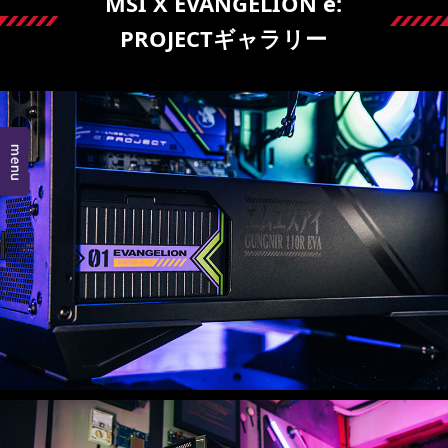
MSI X EVANGELION e:
PROJECTギャラリー