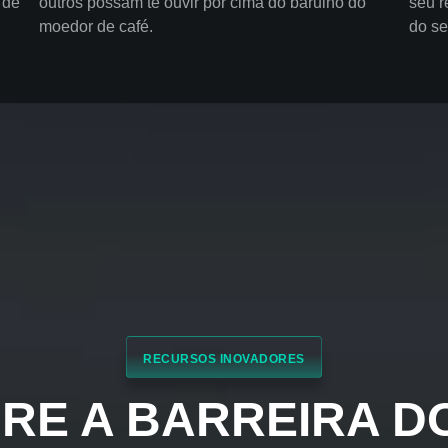
 de
outros possam te ouvir por cima do barulho do
seu 
moedor de café.
do se
RECURSOS INOVADORES
RE A BARREIRA D