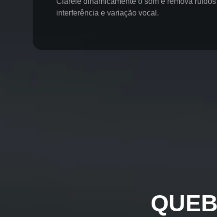
Clareie dinamicamente o som e remova ruídos
interferência e variação vocal.
QUEB