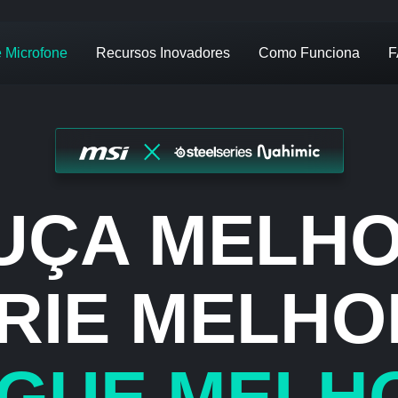
e Microfone
Recursos Inovadores
Como Funciona
F
UÇA MELHO
RIE MELHO
GUE MELH