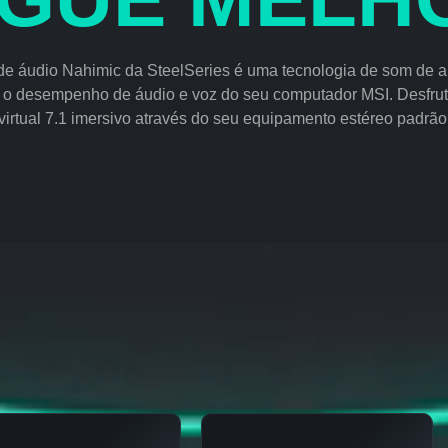
de áudio Nahimic da SteelSeries é uma tecnologia de som de al
 o desempenho de áudio e voz do seu computador MSI. Desfru
virtual 7.1 imersivo através do seu equipamento estéreo padrão
APRIMORE QUALQUER TIPO DE ÁUDI