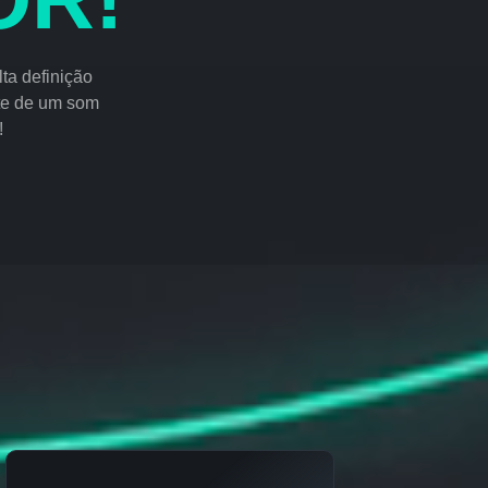
ta definição
te de um som
!
O