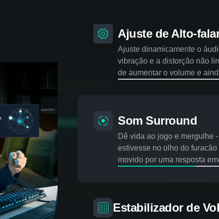
Ajuste de Alto-falantes
Ajuste dinamicamente o áudio para garantir
vibração e a distorção não limitem sua cap
aumentar o volume e ainda ouvir com clarez
Som Surround
Dê vida ao jogo e mergulhe - sinta o som c
estivesse no olho do furacão e se permita s
uma resposta emocional ao jogo.
Estabilizador de Volume