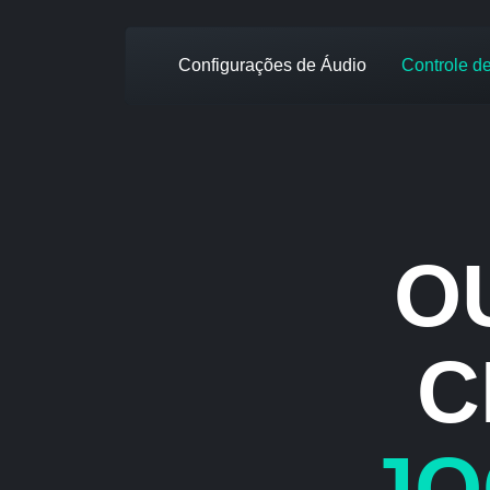
Configurações de Áudio
Controle d
O
C
JO