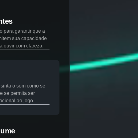
 que a
acidade de
a.
omo se
er movido por