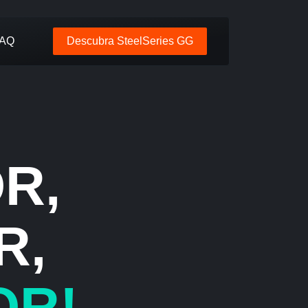
AQ
Descubra SteelSeries GG
R,
R,
OR!