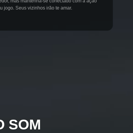
redor, mas mantenha-se conectado com a ação
u jogo. Seus vizinhos irão te amar.
O SOM