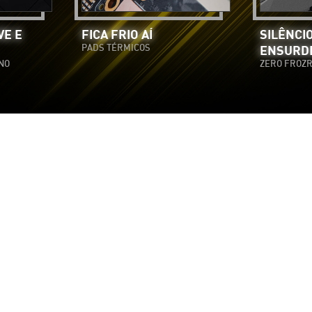
VE E
FICA FRIO AÍ
SILÊNCI
PADS TÉRMICOS
ENSURD
NO
ZERO FROZ
X CONTRAST ADAPTIVE 
Realça os Detalhes
a a aumentar a qualidade visual, proporcionando uma nitidez im
ar detalhes perdidos após a aplicação do Temporal Anti-Aliasin