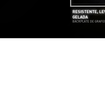
RESISTENTE, LE
GELADA
BACKPLATE DE GRAFE
FIDELITYF
O Contrast Adaptive Sharpening (CAS) ajud
restaur