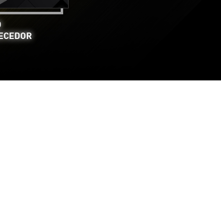
O
ECEDOR
R
SHARPENING
pressionante com a opção de upscaling para
g (TAA).