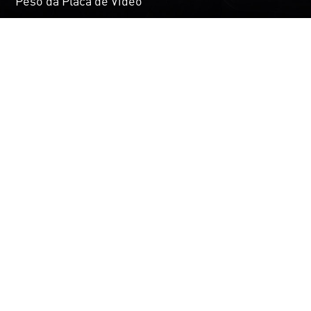
Peso da Placa de Vídeo
FIDELITYFX CONTRAST
ADAPTIVE SHARPENING
Realça os Detalhes
O Contrast Adaptive Sharpening (CAS) ajuda a
aumentar a qualidade visual, proporcionando uma
nitidez impressionante com a opção de upscaling
para restaurar detalhes perdidos após a aplicação
do Temporal Anti-Aliasing (TAA).
Para jogos que suportam o FidelityFX CAS,
recomenda-se desativar o Radeon™ Image