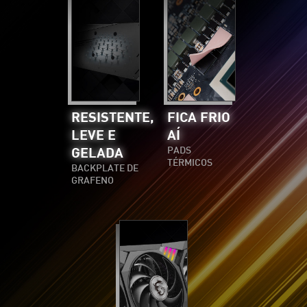
RESISTENTE,
FICA FRIO
LEVE E
AÍ
GELADA
PADS
TÉRMICOS
BACKPLATE DE
GRAFENO