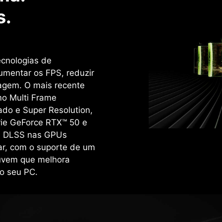
s.
ecnologias de
umentar os FPS, reduzir
magem. O mais recente
mo Multi Frame
ado e Super Resolution,
rie GeForce RTX™ 50 e
o. DLSS nas GPUs
ar, com o suporte de um
uvem que melhora
o seu PC.