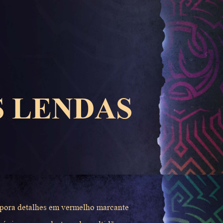
S LENDAS
rpora detalhes em vermelho marcante