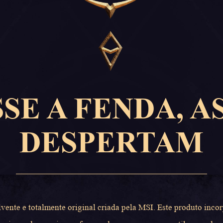
SE A FENDA, A
DESPERTAM
ente e totalmente original criada pela MSI. Este produto inco