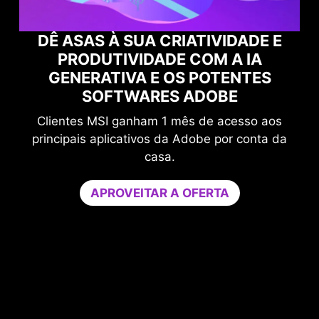
E
POTENCIALIZE SUA GAMEPLAY
COM O NORTON GAME OPTIMIZER
Aumente seu nível de proteção sem
s
comprometer o desempenho dos seus jogos.
da
O Game Optimizer dedica o poder de CPU
necessário para um desempenho ideal nos seus
jogos, isolando aplicativos não essenciais em
um único núcleo da CPU. Potencialize o
desempenho e fortaleça a segurança do seu PC
ao mesmo tempo.
Experimente o Game Optimizer e o Norton 360
for Gamers grátis por 30 dias.
30 DIAS DE AVALIAÇÃO GRATUITA