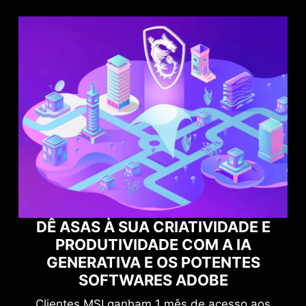
DADE E
A IA
POTENCIALIZE SUA GAMEPL
ENTES
COM O NORTON GAME OPTIMI
E
Aumente seu nível de proteção sem
esso aos