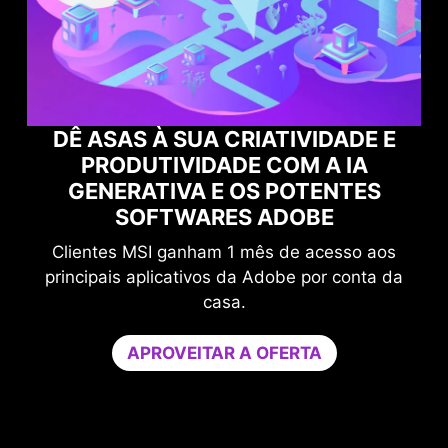
AS À SUA CRIATIVIDADE E
ODUTIVIDADE COM A IA
POTENCIA
ERATIVA E OS POTENTES
COM O NOR
SOFTWARES ADOBE
Aumente se
s MSI ganham 1 mês de acesso aos
comprometer o 
is aplicativos da Adobe por conta da
O Game Optim
casa.
necessário para
jogos, isolando
APROVEITAR A OFERTA
um único núc
desempenho e fo
a
Experimente o G