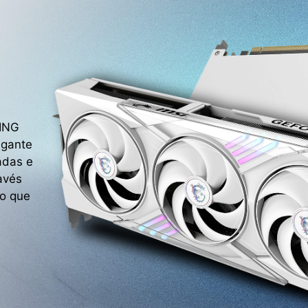
MING
egante
adas e
avés
o que