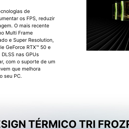
ecnologias de
umentar os FPS, reduzir
magem. O mais recente
mo Multi Frame
ado e Super Resolution,
rie GeForce RTX™ 50 e
o. DLSS nas GPUs
ar, com o suporte de um
uvem que melhora
o seu PC.
SIGN TÉRMICO TRI FROZ