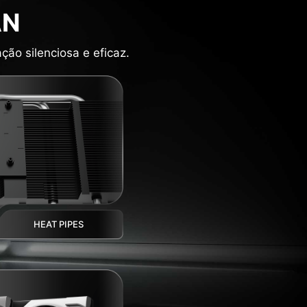
AN
ão silenciosa e eficaz.
HEAT PIPES