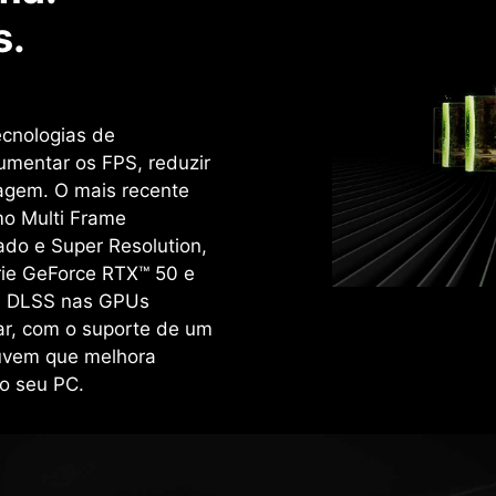
s.
ecnologias de
umentar os FPS, reduzir
magem. O mais recente
mo Multi Frame
ado e Super Resolution,
rie GeForce RTX™ 50 e
o. DLSS nas GPUs
ar, com o suporte de um
uvem que melhora
o seu PC.