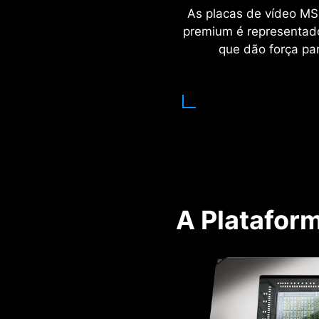
As placas de vídeo MSI
premium é representado
que dão força pa
A Plataform