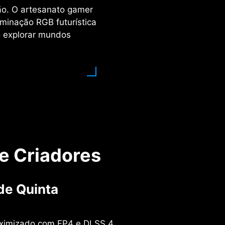
ção. O artesanato gamer
minação RGB futurística
o explorar mundos
 e Criadores
de Quinta
ximizado com FP4 e DLSS 4