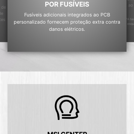
POR FUSÍVEIS
ao
 de
de
Fusíveis adicionais integrados ao PCB
tes
*A ba
personalizado fornecem proteção extra contra
esqu
danos elétricos.