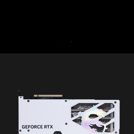
Experimente o Game Optimizer e o Norton 360
for Gamers grátis por 30 dias.
30 DIAS DE AVALIAÇÃO GRATUITA