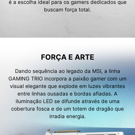
é a escolha ideal para os gamers dedicados que
buscam força total.
FORÇA E ARTE
Dando sequência ao legado da MSI, a linha
GAMING TRIO incorpora a paixão gamer com um
visual elegante que explode em luzes vibrantes
entre linhas ousadas e bordas afiadas. A
iluminação LED se difunde através de uma
cobertura fosca e de um totem de dragão que
irradia energia.