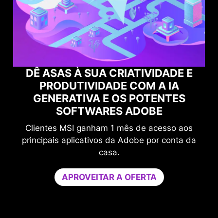
E E
POTENCIALIZE SUA GAMEPLAY
S
COM O NORTON GAME OPTIMIZER
Aumente seu nível de proteção sem
 aos
comprometer o desempenho dos seus jogos.
ta da
O Game Optimizer dedica o poder de CPU
necessário para um desempenho ideal nos seu
jogos, isolando aplicativos não essenciais em
um único núcleo da CPU. Potencialize o
desempenho e fortaleça a segurança do seu P
ao mesmo tempo.