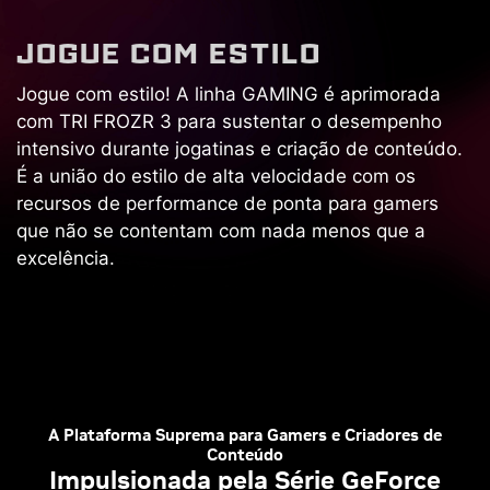
J
O
G
U
E
C
O
M
E
S
T
I
L
O
Jogue com estilo! A linha GAMING é aprimorada
com TRI FROZR 3 para sustentar o desempenho
intensivo durante jogatinas e criação de conteúdo.
É a união do estilo de alta velocidade com os
recursos de performance de ponta para gamers
que não se contentam com nada menos que a
excelência.
A Plataforma Suprema para Gamers e Criadores de
Conteúdo
Impulsionada pela Série GeForce