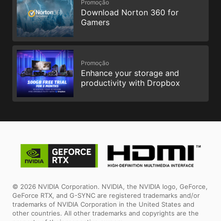
Promoção
Download Norton 360 for
Gamers
Promoção
Enhance your storage and
productivity with Dropbox
© 2026 NVIDIA Corporation. NVIDIA, the NVIDIA logo, GeForce,
GeForce RTX, and G-SYNC are registered trademarks and/or
trademarks of NVIDIA Corporation in the United States and
other countries. All other trademarks and copyrights are the