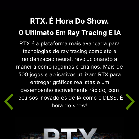
RTX. É Hora Do Show.
Ar
O Ultimato Em Ray Tracing E IA
e da
RTX é a plataforma mais avançada para
cia. A
tecnologias de ray tracing completo e
s GPUs
renderização neural, revolucionando a
gamer
maneira como jogamos e criamos. Mais de
anhe
500 jogos e aplicativos utilizam RTX para
e de
entregar gráficos realistas e um
com um
desempenho incrivelmente rápido, com
m e
recursos inovadores de IA como o DLSS. É
jogos
hora do show!
EX >