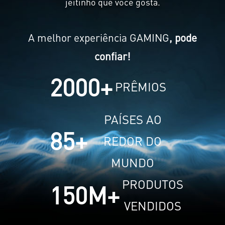
jeitinho que você gosta.
A melhor experiência GAMING
, pode
confiar!
2000
+
PRÊMIOS
PAÍSES AO
85
+
REDOR DO
MUNDO
PRODUTOS
150
M+
VENDIDOS