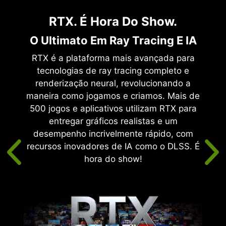
RTX. É Hora Do Show.
Ar
O Ultimato Em Ray Tracing E IA
e da
RTX é a plataforma mais avançada para
cia. A
tecnologias de ray tracing completo e
s GPUs
renderização neural, revolucionando a
gamer
maneira como jogamos e criamos. Mais de
anhe
500 jogos e aplicativos utilizam RTX para
e de
entregar gráficos realistas e um
com um
desempenho incrivelmente rápido, com
m e
recursos inovadores de IA como o DLSS. É
jogos
hora do show!
EX >