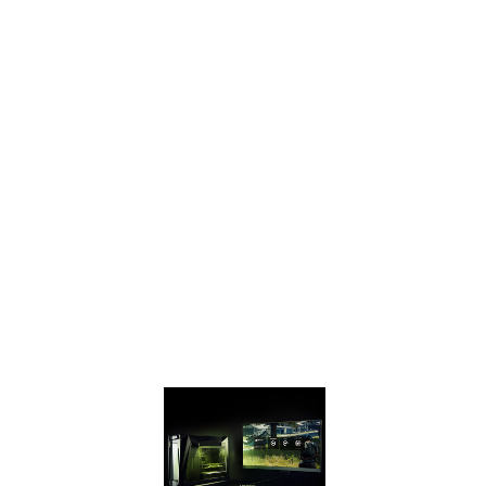
INCRÍVEL
Atualize facilmente
o seu PC e esteja
pronto para jogar
com um
desempenho duas
vezes superior ao
da GeForce GTX
950 e até 70%
mais rápido do que
a GTX 1050 nos
jogos mais
recentes.