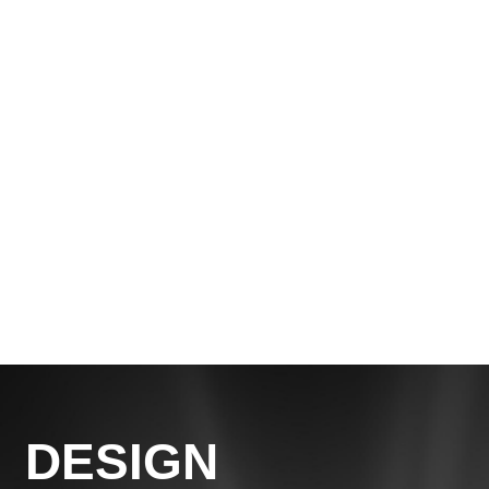
Experience™
permite que você
faça tudo isso,
sendo o
companheiro
essencial para a
sua placa de vídeo
GeForce.
DESIGN