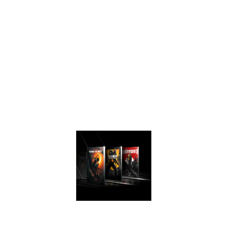
geração anterior,
proporcionando
uma experiência de
jogo mais rápida,
eficiente e
silenciosa ao
explorar as
características
gráficas avançadas
de Turing.
DESEMPENHO