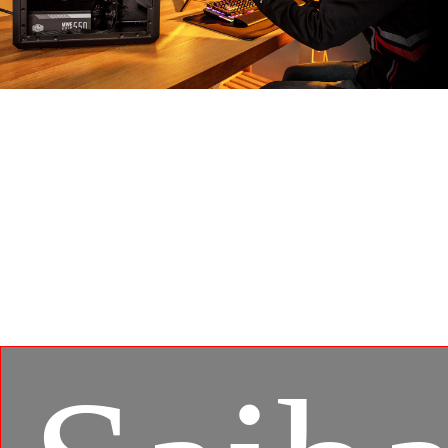
MSI APP PLAYER
Desenvolvido em colaboração exclusiva com a
BlueStacks, o aplicativo MSI APP Player oferece uma
conexão de jogo excelente para jogar os jogos de
plataforma móvel no seu PC, e aproveita as
caraterísticas personalizadas tais como o teclado com
iluminação específica e melhores gráficos com
capacidade para multitarefas.