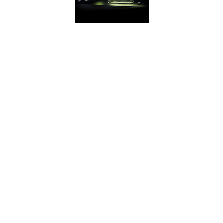
EXPERIÊNCIA
GEFORCE
Capture e
compartilhe
vídeos, capturas de
tela e transmissões
ao vivo com seus
amigos. Mantenha
seus drivers
GeForce sempre
atualizados e
otimize suas
configurações de
jogo. O GeForce