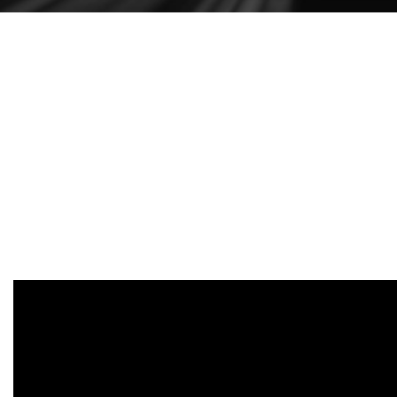
DESIGN DE
REFRIGERAÇÃO
EFETIVO
O dissipador extrudido de alumínio maximiza a área
de contato direto com a GPU e memória a fim de
transferir o calor de maneira eficiente, guiando o
fluxo de ar para a PCB através das seções do
dissipador.