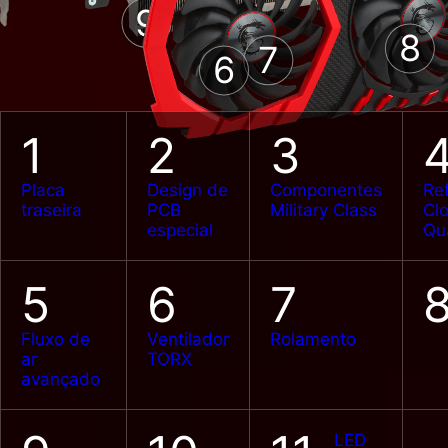
9
8
7
6
C CAPs
Japane
Super Ferrite
C
Chokes
1
2
3
Placa
Design de
Componentes
Re
traseira
PCB
Military Class
Cl
especial
Qu
5
6
7
Fluxo de
Ventilador
Rolamento
ar
TORX
avançado
LED