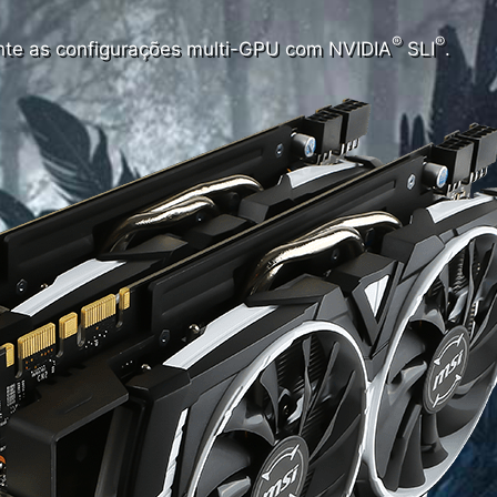
®
®
te as configurações multi-GPU com NVIDIA
SLI
.