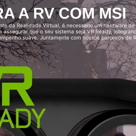
A A RV COM MSI
nte da Realidade Virtual, é necessario um hardware de
ra assegurar que o seu sistema seja VR Ready, integra
penho suave. Juntamente com nossos parceiros de RV