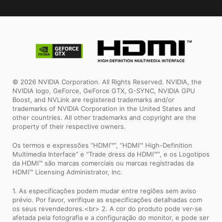
© 2026 NVIDIA Corporation. All Rights Reserved. NVIDIA, the
NVIDIA logo, GeForce, GeForce GTX, G-SYNC, NVIDIA GPU
Boost, and NVLink are registered trademarks and/or
trademarks of NVIDIA Corporation in the United States and
other countries. All other trademarks and copyright are the
property of their respective owners.
Os termos e expressões “HDMI™”, “HDMI™ High-Definition
Multimedia Interface” e “Trade dress da HDMI™”, e os Logotipos
da HDMI™ são marcas comerciais ou marcas registradas da
HDMI™ Licensing Administrator, Inc.
1. As especificações podem mudar entre regiões sem aviso
prévio. Por favor, verifique as especificações detalhadas com
os seus revendedores.<br> 2. A cor do produto pode ver-se
afetada pela fotografia e a configuração do monitor, e pode ser