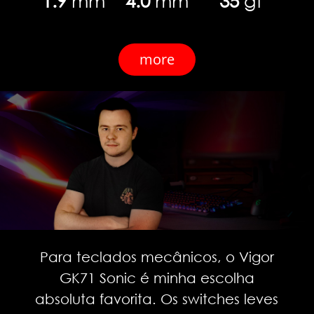
1.9
mm
4.0
mm
35
gf
more
Para teclados mecânicos, o Vigor
GK71 Sonic é minha escolha
absoluta favorita. Os switches leves