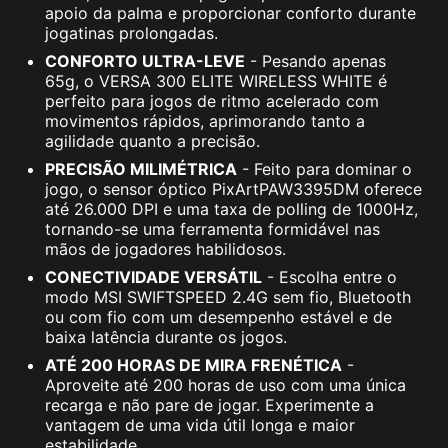
apoio da palma e proporcionar conforto durante
jogatinas prolongadas.
CONFORTO ULTRA-LEVE
- Pesando apenas
65g, o VERSA 300 ELITE WIRELESS WHITE é
perfeito para jogos de ritmo acelerado com
movimentos rápidos, aprimorando tanto a
agilidade quanto a precisão.
PRECISÃO MILIMÉTRICA
- Feito para dominar o
jogo, o sensor óptico PixArtPAW3395DM oferece
até 26.000 DPI e uma taxa de polling de 1000Hz,
tornando-se uma ferramenta formidável nas
mãos de jogadores habilidosos.
CONECTIVIDADE VERSÁTIL
- Escolha entre o
modo MSI SWIFTSPEED 2.4G sem fio, Bluetooth
ou com fio com um desempenho estável e de
baixa latência durante os jogos.
ATÉ 200 HORAS DE MIRA FRENÉTICA
-
Aproveite até 200 horas de uso com uma única
recarga e não pare de jogar. Experimente a
vantagem de uma vida útil longa e maior
estabilidade.