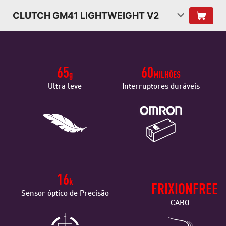
CLUTCH GM41 LIGHTWEIGHT V2
65
60
g
MILHÕES
Ultra leve
Interruptores duráveis
16
k
FRIXIONFREE
Sensor óptico de Precisão
CABO