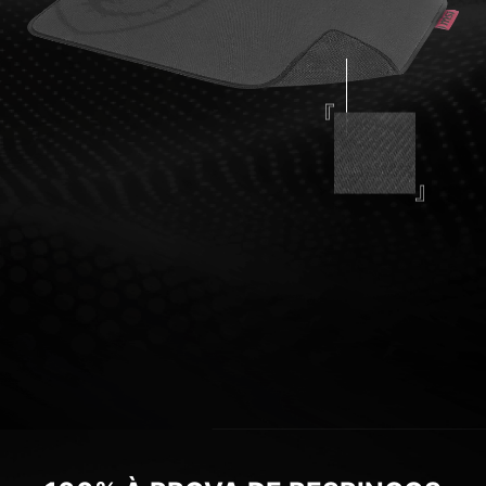
BASE DE BORRACHA
ESTÁVEL, CHEGA DE
ESCORREGAR
A base emborrachada
antiderrapante e que absorve
impactos garante que você
mantenha seu posicionamento
firme durante o jogo e ainda
estende a vida útil do
mousepad.