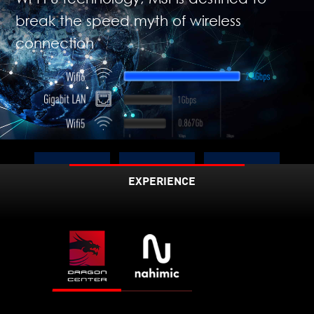
break the speed myth of wireless
connection
Up to
EXPERIENCE
3X
75%
2.4
Faster
Lower
Latenc
Gbps
y