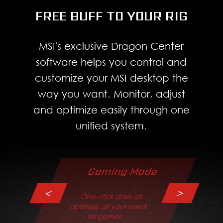
FREE BUFF TO YOUR RIG
MSI's exclusive Dragon Center
software helps you control and
customize your MSI desktop the
way you want. Monitor, adjust
and optimize easily through one
unified system.
Gaming Mode
<
>
One-click does all,
optimize all your need
for games