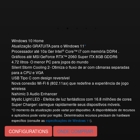
Windows 10 Home
Atualização GRATUITA para o Windows 11
*
®
Processador até 10a Ger Intel
Core™ i7 com memória DDR4 .
Gráficos até MSI GeForce RTX™ 2060 Super ITX 8GB GDDR6
4.72 litros- O menor PC para jogos do mundo
Silent Storm Cooling 2- Otimiza o fluxo de ar com câmaras separadas
para a CPU e VGA
USB Tipo C com design reversível
Nova conexão Wi-Fi 6 (802.11ax) que redefine a experiência de jogo
wireless
Nahimic 3 Audio Enhancer
Mystic Light LED - Efeitos de luz fantásticos com 16.8 milhões de cores
Super Charger: carregue rapidamente seus dispositivos móveis.
*O momento da atualização pode variar por dispositivo. A disponibilidade de recursos
e aplicativos pode variar por região. Determinados recursos precisam de hardware
específico (consulte as
especificações de Windows 11
).
CONFIGURATIONS
ONDE COMPRAR