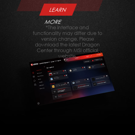
LEARN
MORE
*The interface and
functionality may differ due to
version change. Please
download the latest Dragon
Center through MSI official
website.