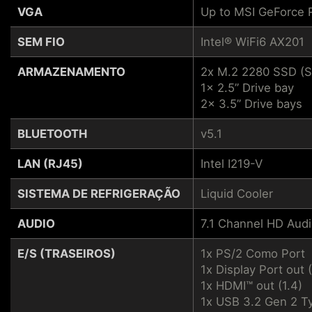
VGA
Up to MSI GeForce
SEM FIO
Intel® WiFi6 AX201
ARMAZENAMENTO
2x M.2 2280 SSD (
1x 2.5” Drive bay
2x 3.5” Drive bays
BLUETOOTH
v5.1
LAN (RJ45)
Intel I219-V
SISTEMA DE REFRIGERAÇÃO
Liquid Cooler
AUDIO
7.1 Channel HD Aud
E/S (TRASEIROS)
1x PS/2 Como Port
1x Display Port out (
1x HDMI™ out (1.4)
1x USB 3.2 Gen 2 T