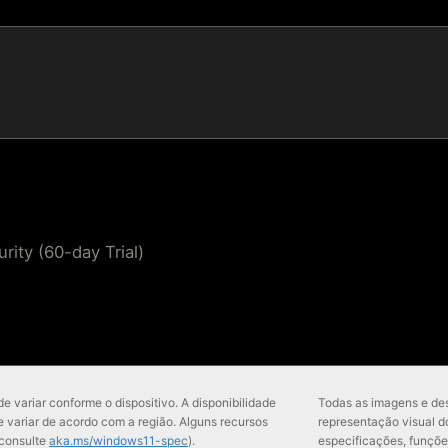
rity (60-day Trial)
e variar conforme o dispositivo. A disponibilidade
Todas as imagens e desc
e variar de acordo com a região. Alguns recursos
representação visual d
(consulte
aka.ms/windows11-spec
).
especificações, funçõe