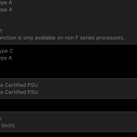
ype A
ype A
t
unction is only available on non F series processors.
Type C
ype A
e Certified PSU
e Certified PSU
m
 (inch)