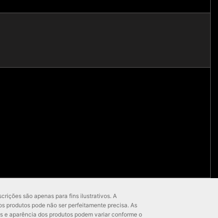
rições são apenas para fins ilustrativos. A
os produtos pode não ser perfeitamente precisa. As
s e aparência dos produtos podem variar conforme o