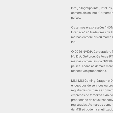
Intel, o logotipo Intel, Intel I
comerciais da Intel Corporati
países.
Os termos e expressões “HDM
Interface” e “Trade dress da
marcas comerciais ou marcas 
Inc.
© 2026 NVIDIA Corporation. To
NVIDIA, GeForce, GeForce RTX
marcas comerciais da NVIDIA 
países. Todas as demais marc
respectivos proprietários.
MSI, MSI Gaming, Dragon e D
e logotipos de serviços ou pr
registradas ou marcas comerc
empresas de terceiros exibido
propriedade de seus respect
registradas. As marcas comerci
da MSI só podem ser utilizado