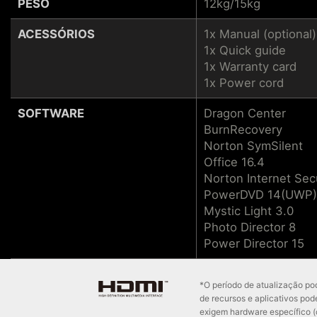
PESO
12kg/15kg
ACESSÓRIOS
1x Manual (optional)
1x Quick guide
1x Warranty card
1x Power cord
SOFTWARE
Dragon Center
BurnRecovery
Norton SymSilent
Office 16.4
Norton Internet Secu
PowerDVD 14(UWP)
Mystic Light 3.0
Photo Director 8
Power Director 15
*O período de atualização pod
de recursos e aplicativos pod
exigem hardware específico 