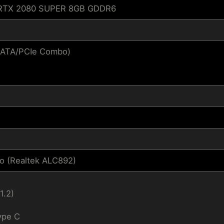
 RTX 2080 SUPER 8GB GDDR6
SATA/PCIe Combo)
io (Realtek ALC892)
1.2)
ype C