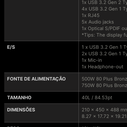
1x USB 3.2 Gen 2 T
4x USB 3.2 Gen 1 T
1x RJ45
5x Audio jacks
1x Optical S/PDIF ou
*Tips: The display f
E/S
1 x USB 3.2 Gen 1 
2x USB 3.2 Gen 1 T
1x Mic-in
1x Headphone-out
FONTE DE ALIMENTAÇÃO
500W 80 Plus Bronz
750W 80 Plus Bronz
TAMANHO
40L / 84.53pt
DIMENSÕES
210 x 450 x 488 m
8.27 x 17.72 x 19.21