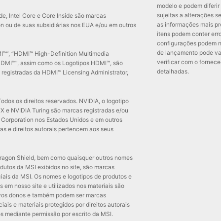
modelo e podem diferir 
sujeitas a alterações 
nside, Intel Core e Core Inside são marcas
as informações mais pr
on ou de suas subsidiárias nos EUA e/ou em outros
itens podem conter erro
configurações podem nã
de lançamento pode va
I™”, “HDMI™ High-Definition Multimedia
verificar com o fornece
 HDMI™”, assim como os Logotipos HDMI™, são
detalhadas.
registradas da HDMI™ Licensing Administrator,
dos os direitos reservados. NVIDIA, o logotipo
 e NVIDIA Turing são marcas registradas e/ou
Corporation nos Estados Unidos e em outros
as e direitos autorais pertencem aos seus
ragon Shield, bem como quaisquer outros nomes
odutos da MSI exibidos no site, são marcas
iais da MSI. Os nomes e logotipos de produtos e
s em nosso site e utilizados nos materiais são
ivos donos e também podem ser marcas
ais e materiais protegidos por direitos autorais
s mediante permissão por escrito da MSI.