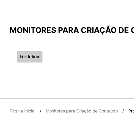
Comparar Resultados
MONITORES PARA CRIAÇÃO DE
*
As diferenças são marcadas em vermelho.
Redefinir
{{feature}}
Página Inicial
Monitores para Criação de Conteúdo
Pr