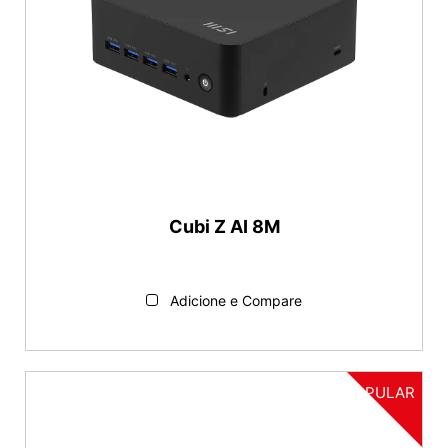
Gráfico
Intergrated
GeForce RTX™ 4060
GeForce RTX™ 3060
GeForce RTX™ 3050
GeForce GT 1030
Arrefecimento
Cubi Z AI 8M
Fan Design
Fanless Design
Adicione e Compare
Formato
Ultra Small (< 3L)
POPULAR
Redefinir
Tower ( >13L)