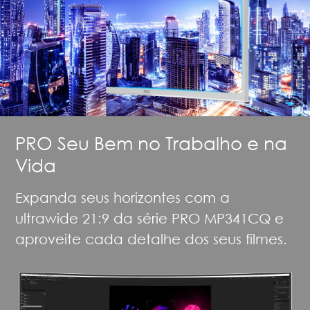
PRO Seu Bem no Trabalho e na
Vida
Expanda seus horizontes com a
ultrawide 21:9 da série PRO MP341CQ e
aproveite cada detalhe dos seus filmes.