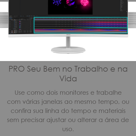
PRO Seu Bem no Trabalho e na
Vida
Use como dois monitores e trabalhe
com várias janelas ao mesmo tempo, ou
confira sua linha do tempo e materiais
sem precisar ajustar ou alterar a área de
uso.