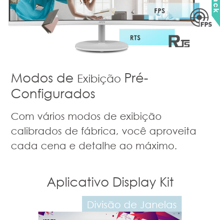
Modos de
Pré-
Exibição
Configurados
Com vários modos de exibição
calibrados de fábrica, você aproveita
cada cena e detalhe ao máximo.
 Display Kit
Aplicativo Display Kit
são de Janelas
Configuração de Modo de
Cor