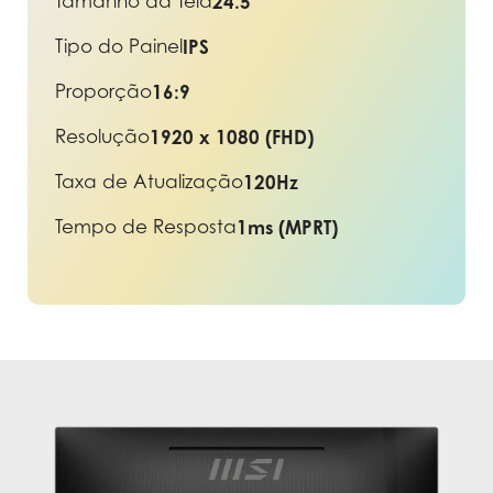
Tamanho da Tela
24.5"
Tipo do Painel
IPS
Proporção
16:9
Resolução
1920 x 1080 (FHD)
Taxa de Atualização
120Hz
Tempo de Resposta
1ms (MPRT)