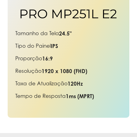
Tamanho da Tela
24.5"
Tipo do Painel
IPS
Proporção
16:9
Resolução
1920 x 1080 (FHD)
Taxa de Atualização
120Hz
Tempo de Resposta
1ms (MPRT)