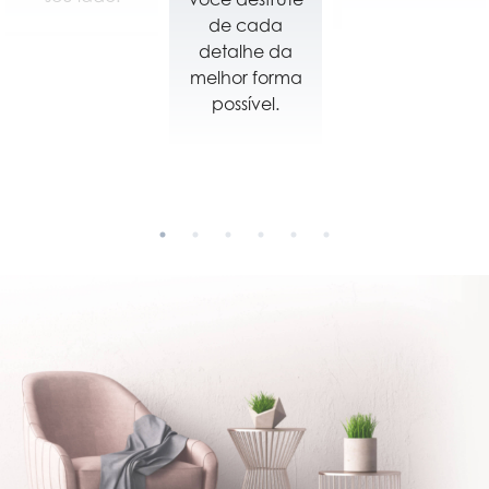
de cada
parede para
detalhe da
ser um quadro
melhor forma
de menu
possível.
digital.