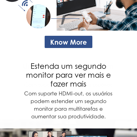
Know More
Um PC, Mas Também Um
Estenda um segundo
monitor para ver mais e
Monitor
fazer mais
Com suporte HDMI-out, os usuários
podem estender um segundo
Com suporte HDMI-out, os usuários
monitor para multitarefas e
podem estender um segundo
aumentar sua produtividade.
monitor para multitarefas e
aumentar sua produtividade.