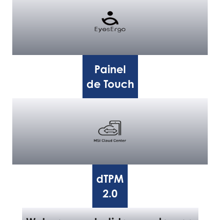
Painel
de Touch
dTPM
2.0