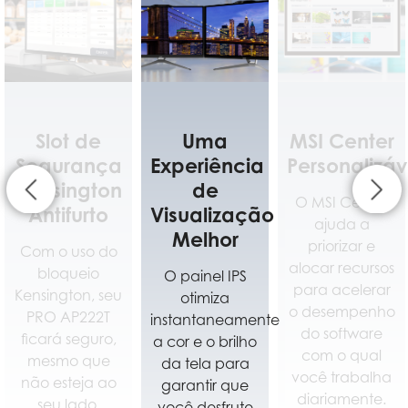
Uma
MSI Center
Montagem
Experiência
Personalizável
com
de
Design
O MSI Center
Visualização
Padrão
ajuda a
Melhor
VESA
priorizar e
alocar recursos
O painel IPS
Sem problemas
para acelerar
otimiza
para o varejista
o desempenho
instantaneamente
configurá-lo
do software
a cor e o brilho
como uma
com o qual
da tela para
máquina de
você trabalha
garantir que
faturamento
diariamente.
você desfrute
ou montá-lo na